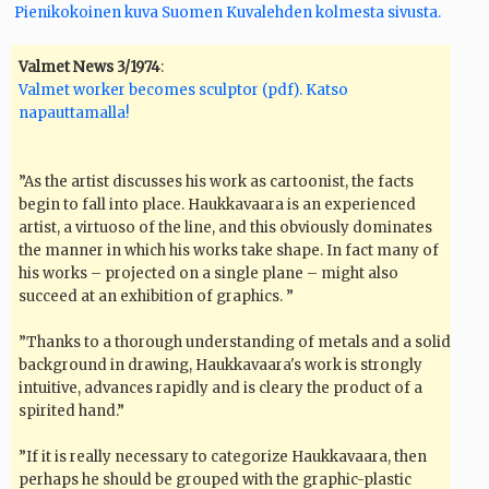
Pienikokoinen kuva Suomen Kuvalehden kolmesta sivusta.
Valmet News 3/1974
:
Valmet worker becomes sculptor (pdf). Katso
napauttamalla!
”As the artist discusses his work as cartoonist, the facts
begin to fall into place. Haukkavaara is an experienced
artist, a virtuoso of the line, and this obviously dominates
the manner in which his works take shape. In fact many of
his works – projected on a single plane – might also
succeed at an exhibition of graphics. ”
”Thanks to a thorough understanding of metals and a solid
background in drawing, Haukkavaara's work is strongly
intuitive, advances rapidly and is cleary the product of a
spirited hand.”
”If it is really necessary to categorize Haukkavaara, then
perhaps he should be grouped with the graphic-plastic