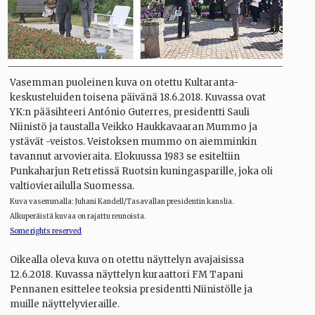
Vasemman puoleinen kuva on otettu Kultaranta-
keskusteluiden toisena päivänä 18.6.2018. Kuvassa ovat
YK:n pääsihteeri António Guterres, presidentti Sauli
Niinistö ja taustalla Veikko Haukkavaaran Mummo ja
ystävät -veistos. Veistoksen mummo on aiemminkin
tavannut arvovieraita. Elokuussa 1983 se esiteltiin
Punkaharjun Retretissä Ruotsin kuningasparille, joka oli
valtiovierailulla Suomessa.
Kuva vasemmalla: Juhani Kandell/Tasavallan presidentin kanslia.
Alkuperäistä kuvaa on rajattu reunoista.
Some rights reserved
Oikealla oleva kuva on otettu näyttelyn avajaisissa
12.6.2018. Kuvassa näyttelyn kuraattori FM Tapani
Pennanen esittelee teoksia presidentti Niinistölle ja
muille näyttelyvieraille.