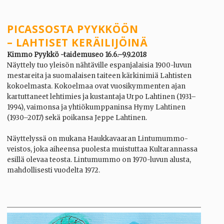
PICASSOSTA PYYKKÖÖN
– LAHTISET KERÄILIJÖINÄ
Kimmo Pyykkö -taidemuseo 16.6.–9.9.2018
Näyttely tuo yleisön nähtäville espanjalaisia 1900-luvun
mestareita ja suomalaisen taiteen kärkinimiä Lahtisten
kokoelmasta. Kokoelmaa ovat vuosikymmenten ajan
kartuttaneet lehtimies ja kustantaja Urpo Lahtinen (1931–
1994), vaimonsa ja yhtiökumppaninsa Hymy Lahtinen
(1930–2017) sekä poikansa Jeppe Lahtinen.
Näyttelyssä on mukana Haukkavaaran Lintumummo-
veistos, joka aiheensa puolesta muistuttaa Kultarannassa
esillä olevaa teosta. Lintumummo on 1970-luvun alusta,
mahdollisesti vuodelta 1972.