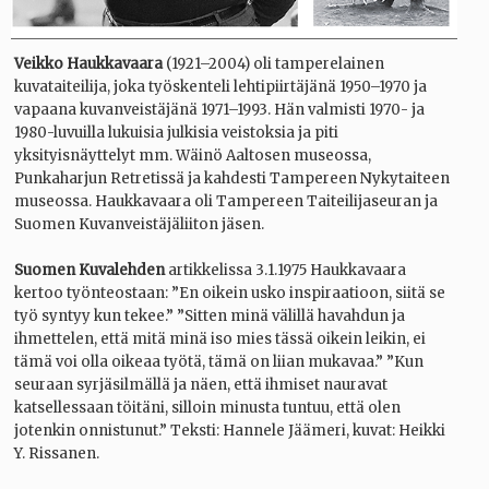
Elämäkerrallisia tietoja
Veikko Haukkavaara
(1921–2004) oli tamperelainen
kuvataiteilija, joka työskenteli lehtipiirtäjänä 1950–1970 ja
Etusivu
vapaana kuvanveistäjänä 1971–1993. Hän valmisti 1970- ja
1980-luvuilla lukuisia julkisia veistoksia ja piti
yksityisnäyttelyt mm. Wäinö Aaltosen museossa,
Punkaharjun Retretissä ja kahdesti Tampereen Nykytaiteen
museossa. Haukkavaara oli Tampereen Taiteilijaseuran ja
Suomen Kuvanveistäjäliiton jäsen.
Suomen Kuvalehden
artikkelissa 3.1.1975 Haukkavaara
kertoo työnteostaan: ”En oikein usko inspiraatioon, siitä se
työ syntyy kun tekee.” ”Sitten minä välillä havahdun ja
ihmettelen, että mitä minä iso mies tässä oikein leikin, ei
tämä voi olla oikeaa työtä, tämä on liian mukavaa.” ”Kun
seuraan syrjäsilmällä ja näen, että ihmiset nauravat
katsellessaan töitäni, silloin minusta tuntuu, että olen
jotenkin onnistunut.” Teksti: Hannele Jäämeri, kuvat: Heikki
Y. Rissanen.