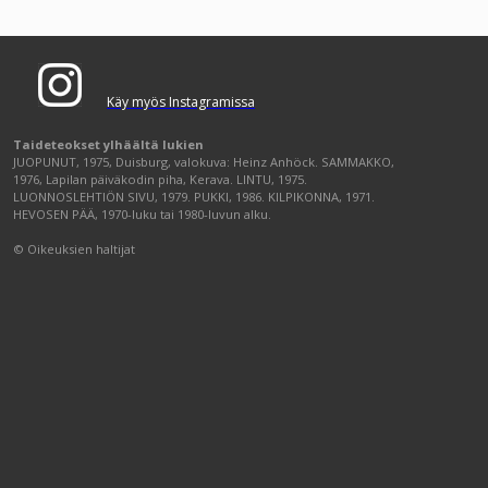
Käy myös Instagramissa
Taideteokset ylhäältä lukien
JUOPUNUT, 1975, Duisburg, valokuva: Heinz Anhöck. SAMMAKKO,
1976, Lapilan päiväkodin piha, Kerava. LINTU, 1975.
LUONNOSLEHTIÖN SIVU, 1979. PUKKI, 1986. KILPIKONNA, 1971.
HEVOSEN PÄÄ, 1970-luku tai 1980-luvun alku.
© Oikeuksien haltijat