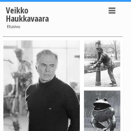
Veikko
Haukkavaara
Etusivu
Veistoksia 1
Veistoksia 2
Veistoksia 3
Lehtipiirroksia
Grafiikkaa
Veistoksia esillä
Curriculum Vitae